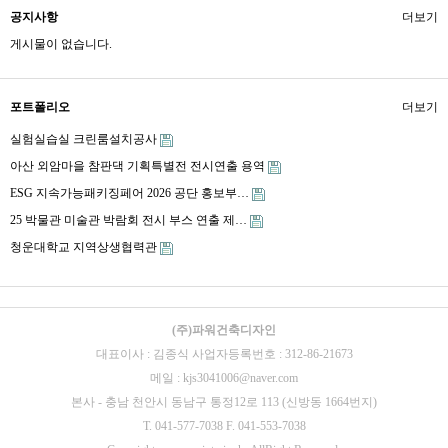
공지사항
더보기
게시물이 없습니다.
포트폴리오
더보기
실험실습실 크린룸설치공사
아산 외암마을 참판댁 기획특별전 전시연출 용역
ESG 지속가능패키징페어 2026 공단 홍보부…
25 박물관 미술관 박람회 전시 부스 연출 제…
청운대학교 지역상생협력관
(주)파워건축디자인
대표이사 : 김종식 사업자등록번호 : 312-86-21673
메일 : kjs3041006@naver.com
본사 - 충남 천안시 동남구 통정12로 113 (신방동 1664번지)
T. 041-577-7038 F. 041-553-7038